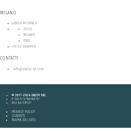
MILANO
LARGO RICHINI 6
20122
MILANO
ITALY
+39 02 56569176
CONTATTI
info@enjoy-srl.com
© 2017-2024 ENJOY SRL
P. IVA IT 07189180727
REA BA 539107
PRIVACY POLICY
CONTATTI
MAPPA DEL SITO